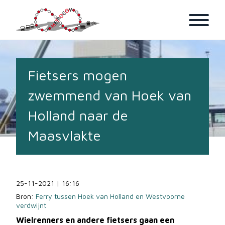
Fietsers mogen
Home
zwemmend van Hoek van
Nieuws
Holland naar de
Adviezen
Maasvlakte
Over Ons
Leden
Contact
25-11-2021 | 16:16
Bron:
Ferry tussen Hoek van Holland en Westvoorne
Video
verdwijnt
Wielrenners en andere fietsers gaan een