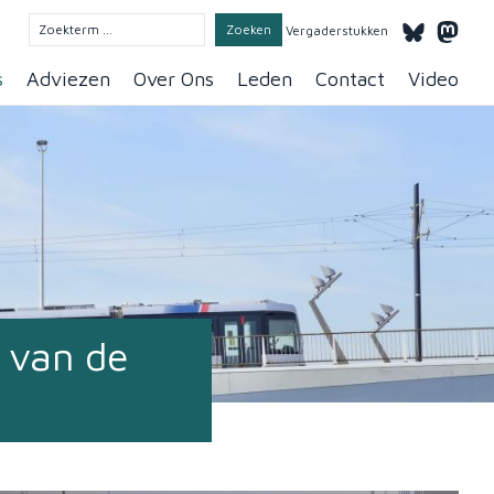
Vergaderstukken
s
Adviezen
Over Ons
Leden
Contact
Video
 van de