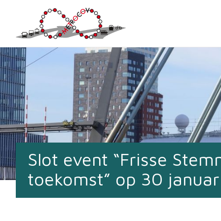
Slot event “Frisse Ste
toekomst” op 30 januar